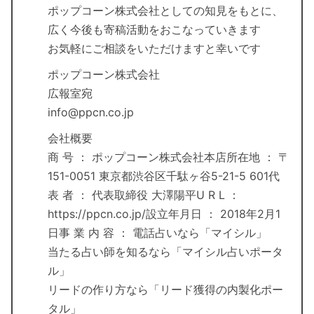
ポップコーン株式会社としての知見をもとに、
広く今後も寄稿活動をおこなっていきます
お気軽にご相談をいただけますと幸いです
ポップコーン株式会社
広報室宛
info@ppcn.co.jp
会社概要
商 号 ： ポップコーン株式会社本店所在地 ： 〒
151-0051 東京都渋谷区千駄ヶ谷5-21-5 601代
表 者 ： 代表取締役 大澤陽平U R L ：
https://ppcn.co.jp/設立年月日 ： 2018年2月1
日事 業 内 容 ： 電話占いなら「マイシル」
当たる占い師を知るなら「マイシル占いポータ
ル」
リードの作り方なら「リード獲得の内製化ポー
タル」