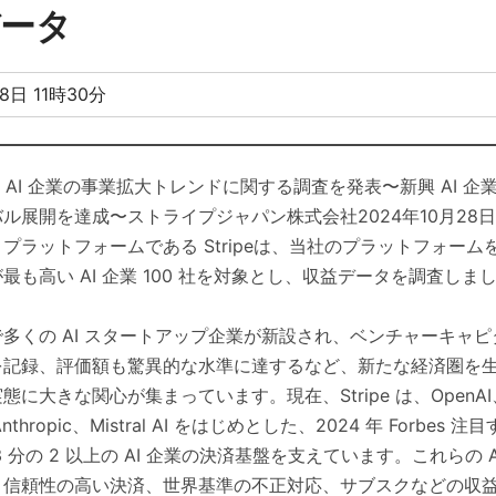
データ
8日 11時30分
収益 AI 企業の事業拡大トレンドに関する調査を発表〜新興 AI 
ル展開を達成〜ストライプジャパン株式会社2024年10月28日 
プラットフォームである Stripeは、当社のプラットフォー
最も高い AI 企業 100 社を対象とし、収益データを調査しま
多くの AI スタートアップ企業が新設され、ベンチャーキャ
を記録、評価額も驚異的な水準に達するなど、新たな経済圏を
に大きな関心が集まっています。現在、Stripe は、OpenAI、Pe
、Anthropic、Mistral AI をはじめとした、2024 年 Forbes 注
 分の 2 以上の AI 企業の決済基盤を支えています。これらの 
、信頼性の高い決済、世界基準の不正対応、サブスクなどの収