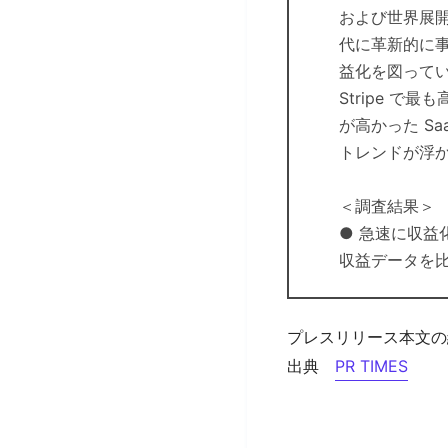
および世界展
代に革新的に事
益化を図っている
Stripe で
が高かった S
トレンドが浮
＜調査結果＞
● 急速に収益化
収益データを比
プレスリリース本文の
出典
PR TIMES