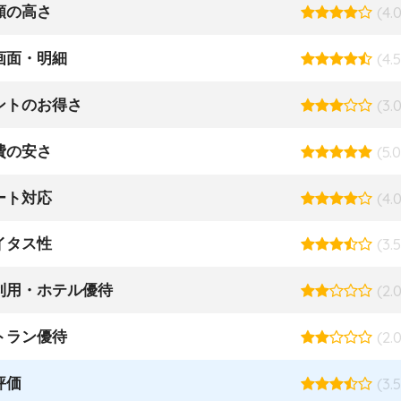
額の高さ
(4.0
画面・明細
(4.5
ントのお得さ
(3.0
費の安さ
(5.0
ート対応
(4.0
イタス性
(3.5
利用・ホテル優待
(2.0
トラン優待
(2.0
評価
(3.5