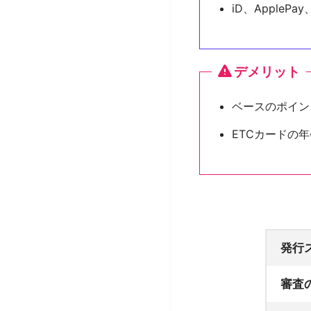
iD、ApplePa
デメリット
ベースのポイン
ETCカードの
発行
審査