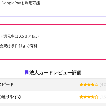
y、GooglePayも利用可能
ト還元率は0.5％と低い
年会費は条件付きで有料
法人カードレビュー評価
スピード
(4.0
の通りやすさ
(3.5