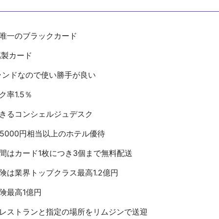
唯一のブラックカード
属製カード
rdブランドなので使い勝手が良い
率1.5％
きるコンシェルジュデスク
万5000円相当以上のホテル優待
間はカード1枚につき3個まで無料配送
険は業界トップクラス最高1.2億円
険最高1億円
レストランと指定の場所をリムジンで送迎