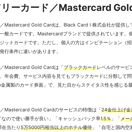
ーカード／Mastercard Gold
stercard Gold Cardは、Black Card Ⅰ 株式会社が
般カードです。Mastercardブランドで提供されています
ジットカードです。ただし、個人の方はインビテーション（招
発行条件に違いがあります。
tercard Gold Cardは「
ブラックカード
レベルのサービ
、年会費、サービス内容を見てもブラックカードに分類して問
の金属製のカード券面」で、見た目からステイタス性を感じる
stercard Gold Cardのサービスの特徴は「
24金仕上げ
ブランドなので使い勝手が良い」「キャッシュバック率
1.5％
」「
メー
滞在当たり
5万5000円相当以上のホテル優待
」「自宅と国内空