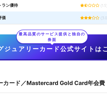
トラン優待
(1.5
評価
(3.0
最高品質のサービス提供と独自の
券面
グジュアリーカード公式サイトは
ド／Mastercard Gold Card年会費