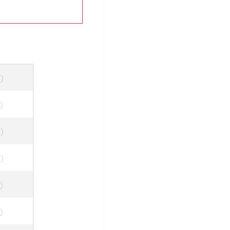
)
)
)
)
)
)