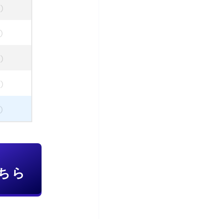
)
)
)
)
)
ちら