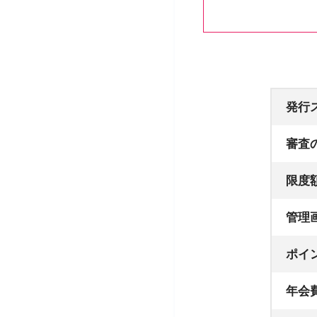
発行
審査
限度
管理
ポイ
年会